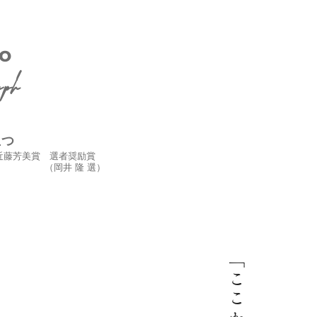
o
aph
立つ
回近藤芳美賞 選者奨励賞
（岡井 隆 選）